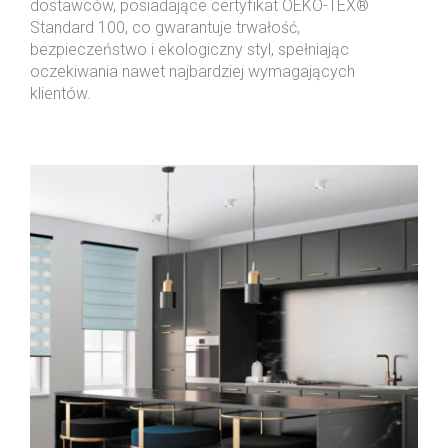
dostawców, posiadające certyfikat OEKO-TEX®
Standard 100, co gwarantuje trwałość,
bezpieczeństwo i ekologiczny styl, spełniając
oczekiwania nawet najbardziej wymagających
klientów.