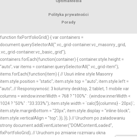
OptimaMedia
Polityka prywatności
Porady
function fixPortfolioGrid() { var containers =
document.querySelectorAll(".vc_grid-container.vc_masonry_grid,
.vc_grid-container.vc_basic_grid");
containers.forEach(function(container) { container.style.height =
"auto"; var items = container.querySelectorAll(".vc_grid-item");
items.forEach(function(item) { // Usuń inline style Masonry
item.style.position = "static"; item.style.top = "auto"; item.style.left =
"auto"; // Responsywność: 3 kolumny desktop, 2 tablet, 1 mobile var
columns = window.innerWidth < 768 ? "100%" : (window.innerWidth <
1024 ? "50%" : "33.333%"); item.style.width = `calc(${columns} - 20px)`;
item.style.marginBottom = "20px"; item.style.display = "inline-block";
item.style.verticalAlign = "top"; }); }); } // Uruchom po załadowaniu
strony document.addEventListener("DOMContentLoaded",
fixPortfolioGrid); // Uruchom po zmianie rozmiaru okna