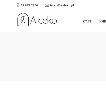
22 633 62 56
biuro@ardeko.pl
START
O FI