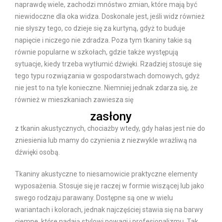
naprawdę wiele, zachodzi mnóstwo zmian, które mają być
niewidoczne dla oka widza. Doskonale jest, jeśli widz również
nie słyszy tego, co dzieje się za kurtyną, gdyż to buduje
napięcie i niczego nie zdradza. Poza tym tkaniny takie są
równie popularne w szkołach, gdzie także występują
sytuacje, kiedy trzeba wytłumić dźwięki. Rzadziej stosuje się
tego typu rozwiązania w gospodarstwach domowych, gdyż
nie jest to na tyle konieczne. Niemniej jednak zdarza się, że
również w mieszkaniach zawiesza się
zasłony
z tkanin akustycznych, chociażby wtedy, gdy hałas jest nie do
zniesienia lub mamy do czynienia z niezwykle wrażliwą na
dźwięki osobą.
Tkaniny akustyczne to niesamowicie praktyczne elementy
wyposażenia. Stosuje się je raczej w formie wiszącej lub jako
swego rodzaju parawany. Dostępne są one w wielu
wariantach i kolorach, jednak najczęściej stawia się na barwy
ciemne, które nadają stylowi powagi i profesjonalizmu. Tak