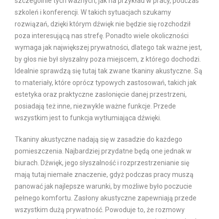
szczególnie tych ważnych, jak na przykład w pracy, podczas
szkoleń i konferencji. W takich sytuacjach szukamy
rozwiązań, dzięki którym dźwięk nie będzie się rozchodził
poza interesującą nas strefę. Ponadto wiele okoliczności
wymaga jak największej prywatności, dlatego tak ważne jest,
by głos nie był słyszalny poza miejscem, z którego dochodzi.
Idealnie sprawdzą się tutaj tak zwane tkaniny akustyczne. Są
to materiały, które oprócz typowych zastosowań, takich jak
estetyka oraz praktyczne zasłonięcie danej przestrzeni,
posiadają też inne, niezwykle ważne funkcje. Przede
wszystkim jest to funkcja wytłumiająca dźwięki.
Tkaniny akustyczne nadają się w zasadzie do każdego
pomieszczenia. Najbardziej przydatne będą one jednak w
biurach. Dźwięk, jego słyszalność i rozprzestrzenianie się
mają tutaj niemałe znaczenie, gdyż podczas pracy muszą
panować jak najlepsze warunki, by możliwe było poczucie
pełnego komfortu. Zasłony akustyczne zapewniają przede
wszystkim dużą prywatność. Powoduje to, że rozmowy