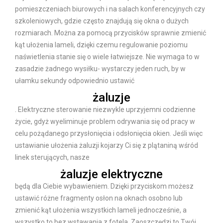
pomieszczeniach biurowych i na salach konferencyjnych czy
szkoleniowych, gdzie często znajdują się okna o dużych
rozmiarach. Można za pomocą przycisków sprawnie zmienić
kąt ułożenia lameli, dzięki czemu regulowanie poziomu
naświetlenia stanie się o wiele łatwiejsze. Nie wymaga to w
zasadzie żadnego wysiłku- wystarczy jeden ruch, by w
ułamku sekundy odpowiednio ustawić
żaluzje
. Elektryczne sterowanie niezwykle uprzyjemni codzienne
życie, gdyż wyeliminuje problem odrywania się od pracy w
celu pożądanego przysłonięcia i odsłonięcia okien. Jeśli więc
ustawianie ułożenia żaluzji kojarzy Ci się z plątaniną wśród
linek sterujących, nasze
żaluzje elektryczne
będą dla Ciebie wybawieniem. Dzięki przyciskom możesz
ustawić różne fragmenty osłon na oknach osobno lub
zmienić kąt ułożenia wszystkich lameli jednocześnie, a
wszystko to bez wstawania z fotela. Zaoszczędzi to Twój