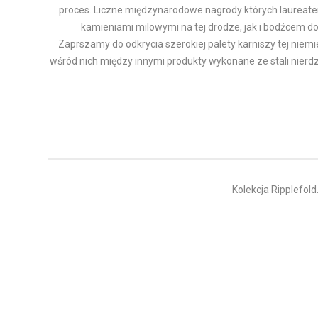
proces. Liczne międzynarodowe nagrody których laureatem
kamieniami milowymi na tej drodze, jak i bodźcem do
Zaprszamy do odkrycia szerokiej palety karniszy tej niemi
wśród nich między innymi produkty wykonane ze stali nierd
Kolekcja Ripplefold