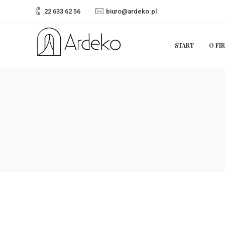
22 633 62 56
biuro@ardeko.pl
START
O FI