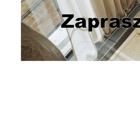
ADRES
ul.Elbląska 67 01–737 Warszawa