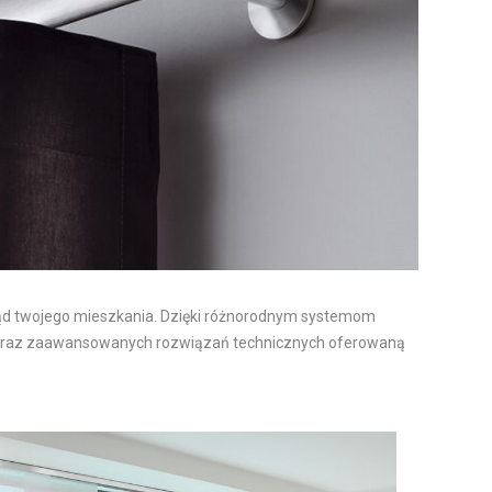
ygląd twojego mieszkania. Dzięki różnorodnym systemom
ch oraz zaawansowanych rozwiązań technicznych oferowaną