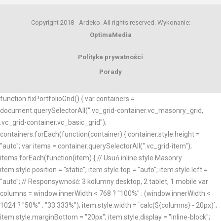
Copyright 2018 - Ardeko. All rights reserved. Wykonanie:
OptimaMedia
Polityka prywatności
Porady
function fixPortfolioGrid() { var containers =
document.querySelectorAll(".vc_grid-container.vc_masonry_grid,
.vc_grid-container.vc_basic_grid");
containers.forEach(function(container) { container.style.height =
"auto"; var items = container.querySelectorAll(".vc_grid-item");
items.forEach(function(item) { // Usuń inline style Masonry
item.style.position = "static"; item.style.top = "auto"; item.style.left =
"auto"; // Responsywność: 3 kolumny desktop, 2 tablet, 1 mobile var
columns = window.innerWidth < 768 ? "100%" : (window.innerWidth <
1024 ? "50%" : "33.333%"); item.style.width = `calc(${columns} - 20px)`;
item.style.marginBottom = "20px"; item.style.display = "inline-block";