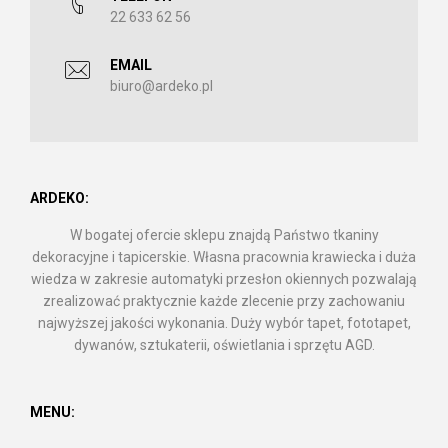
22 633 62 56
EMAIL
biuro@ardeko.pl
ARDEKO:
W bogatej ofercie sklepu znajdą Państwo tkaniny
dekoracyjne i tapicerskie. Własna pracownia krawiecka i duża
wiedza w zakresie automatyki przesłon okiennych pozwalają
zrealizować praktycznie każde zlecenie przy zachowaniu
najwyższej jakości wykonania. Duży wybór tapet, fototapet,
dywanów, sztukaterii, oświetlania i sprzętu AGD.
MENU: