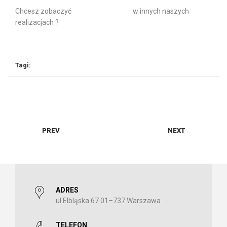
Chcesz zobaczyć
żaluzje drewniane
w innych naszych
realizacjach ?
szerokie żaluzje
żaluzje drewniane
żaluzje elektryczne
Tagi:
PREV
NEXT
ADRES
ul.Elbląska 67 01–737 Warszawa
TELEFON