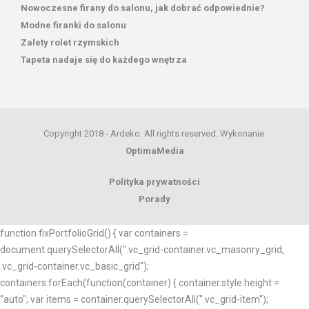
Nowoczesne firany do salonu, jak dobrać odpowiednie?
Modne firanki do salonu
Zalety rolet rzymskich
Tapeta nadaje się do każdego wnętrza
Copyright 2018 - Ardeko. All rights reserved. Wykonanie:
OptimaMedia
Polityka prywatności
Porady
function fixPortfolioGrid() { var containers =
document.querySelectorAll(".vc_grid-container.vc_masonry_grid,
.vc_grid-container.vc_basic_grid");
containers.forEach(function(container) { container.style.height =
"auto"; var items = container.querySelectorAll(".vc_grid-item");