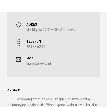
ADRES
ul.Elbląska 67 01–737 Warszawa
TELEFON
22 633 62 56
EMAIL
biuro@ardeko.pl
ARDEKO:
W bogatej ofercie sklepu znajdą Państwo tkaniny
dekoracyjne i tapicerskie. Własna pracownia krawiecka i duża