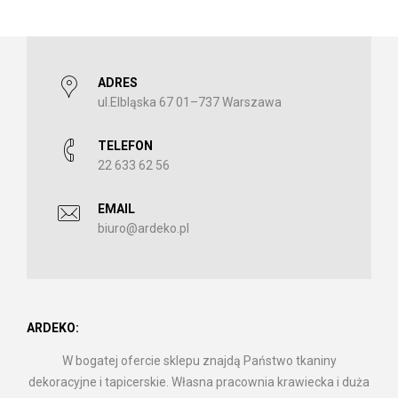
ADRES
ul.Elbląska 67 01–737 Warszawa
TELEFON
22 633 62 56
EMAIL
biuro@ardeko.pl
ARDEKO:
W bogatej ofercie sklepu znajdą Państwo tkaniny
dekoracyjne i tapicerskie. Własna pracownia krawiecka i duża