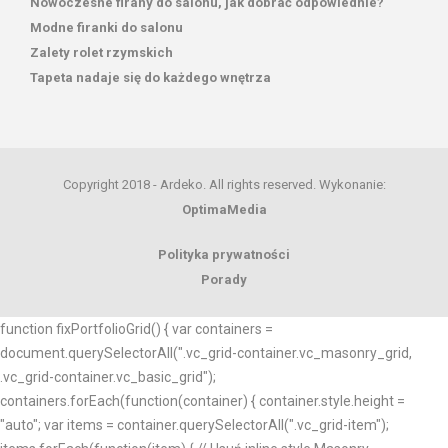
Nowoczesne firany do salonu, jak dobrać odpowiednie?
Modne firanki do salonu
Zalety rolet rzymskich
Tapeta nadaje się do każdego wnętrza
Copyright 2018 - Ardeko. All rights reserved. Wykonanie:
OptimaMedia
Polityka prywatności
Porady
function fixPortfolioGrid() { var containers =
document.querySelectorAll(".vc_grid-container.vc_masonry_grid,
.vc_grid-container.vc_basic_grid");
containers.forEach(function(container) { container.style.height =
"auto"; var items = container.querySelectorAll(".vc_grid-item");