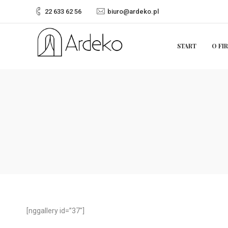
22 633 62 56
biuro@ardeko.pl
START
O FI
[nggallery id=”37″]