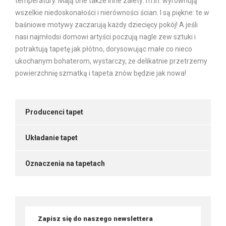
temperatury. Mają one także inne zalety: m.in. wyrównują
wszelkie niedoskonałości i nierówności ścian. I są piękne: te w
baśniowe motywy zaczarują każdy dziecięcy pokój! A jeśli
nasi najmłodsi domowi artyści poczują nagle zew sztuki i
potraktują tapetę jak płótno, dorysowując małe co nieco
ukochanym bohaterom, wystarczy, że delikatnie przetrzemy
powierzchnię szmatką i tapeta znów będzie jak nowa!
Producenci tapet
Układanie tapet
Oznaczenia na tapetach