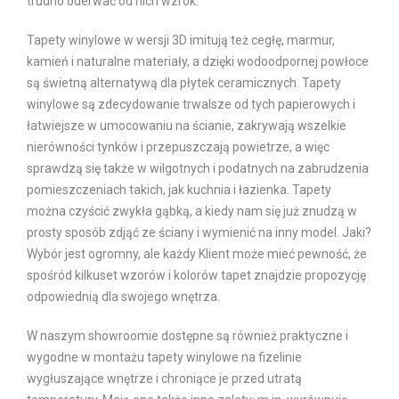
trudno oderwać od nich wzrok.
Tapety winylowe w wersji 3D imitują też cegłę, marmur,
kamień i naturalne materiały, a dzięki wodoodpornej powłoce
są świetną alternatywą dla płytek ceramicznych. Tapety
winylowe są zdecydowanie trwalsze od tych papierowych i
łatwiejsze w umocowaniu na ścianie, zakrywają wszelkie
nierówności tynków i przepuszczają powietrze, a więc
sprawdzą się także w wilgotnych i podatnych na zabrudzenia
pomieszczeniach takich, jak kuchnia i łazienka. Tapety
można czyścić zwykła gąbką, a kiedy nam się już znudzą w
prosty sposób zdjąć ze ściany i wymienić na inny model. Jaki?
Wybór jest ogromny, ale każdy Klient może mieć pewność, że
spośród kilkuset wzorów i kolorów tapet znajdzie propozycję
odpowiednią dla swojego wnętrza.
W naszym showroomie dostępne są również praktyczne i
wygodne w montażu tapety winylowe na fizelinie
wygłuszające wnętrze i chroniące je przed utratą