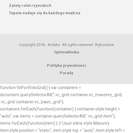
Zalety rolet rzymskich
Tapeta nadaje się do każdego wnętrza
Copyright 2018 - Ardeko. All rights reserved. Wykonanie:
OptimaMedia
Polityka prywatności
Porady
function fixPortfolioGrid() { var containers =
document.querySelectorAll(".vc_grid-container.vc_masonry_grid,
.vc_grid-container.vc_basic_grid");
containers.forEach(function(container) { container.style.height =
"auto"; var items = container.querySelectorAll(".vc_grid-item");
items.forEach(function(item) { // Usuń inline style Masonry
item.style.position = "static"; item.style.top = "auto"; item.style.left =