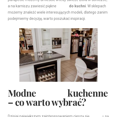
a na karniszu zawiesić piękne
firanki
do kuchni
. W sklepach
możemy znaleźć wiele interesujących modeli, dlatego zanim
podejmiemy decyzję, warto poszukać inspiracji.
Modne
firanki
kuchenne
– co warto wybrać?
Dzisiaj największym zainteresowaniem cieszą się
firanki
– są