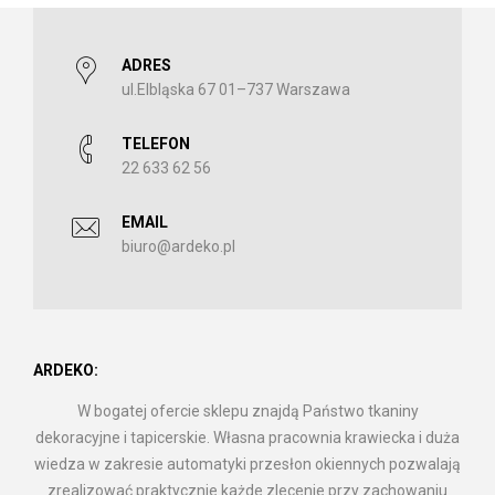
ADRES
ul.Elbląska 67 01–737 Warszawa
TELEFON
22 633 62 56
EMAIL
biuro@ardeko.pl
ARDEKO:
W bogatej ofercie sklepu znajdą Państwo tkaniny
dekoracyjne i tapicerskie. Własna pracownia krawiecka i duża
wiedza w zakresie automatyki przesłon okiennych pozwalają
zrealizować praktycznie każde zlecenie przy zachowaniu