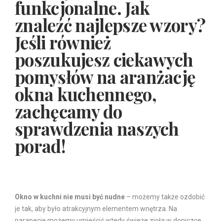
funkcjonalne. Jak
znaleźć najlepsze wzory?
Jeśli również
poszukujesz ciekawych
pomysłów na aranżację
okna kuchennego,
zachęcamy do
sprawdzenia naszych
porad!
Okno w kuchni nie musi być nudne
– możemy także ozdobić
je tak, aby było atrakcyjnym elementem wnętrza. Na
parapecie możemy umieścić wtedy świeże zioła w doniczce,