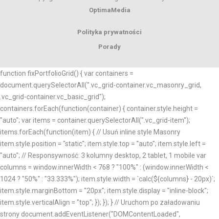
OptimaMedia
Polityka prywatności
Porady
function fixPortfolioGrid() { var containers =
document.querySelectorAll(".vc_grid-container.vc_masonry_grid,
.vc_grid-container.vc_basic_grid");
containers.forEach(function(container) { container.style.height =
"auto"; var items = container.querySelectorAll(".vc_grid-item");
items.forEach(function(item) { // Usuń inline style Masonry
item.style.position = "static"; item.style.top = "auto"; item.style.left =
"auto"; // Responsywność: 3 kolumny desktop, 2 tablet, 1 mobile var
columns = window.innerWidth < 768 ? "100%" : (window.innerWidth <
1024 ? "50%" : "33.333%"); item.style.width = `calc(${columns} - 20px)`;
item.style.marginBottom = "20px"; item.style.display = "inline-block";
item.style.verticalAlign = "top"; }); }); } // Uruchom po załadowaniu
strony document.addEventListener("DOMContentLoaded",