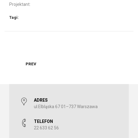
Projektant:
elektryczne rolety rzymskie
karnisze okienne
zagłówek
Tagi:
tapicerowany
zasłony
PREV
ADRES
ul.Elbląska 67 01–737 Warszawa
TELEFON
22 633 62 56