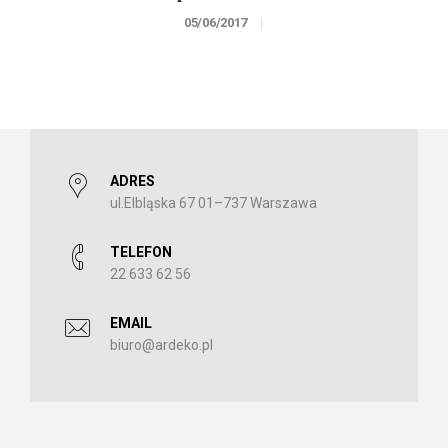
05/06/2017
ADRES
ul.Elbląska 67 01–737 Warszawa
TELEFON
22 633 62 56
EMAIL
biuro@ardeko.pl