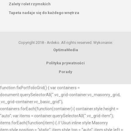
Zalety rolet rzymskich
Tapeta nadaje się do każdego wnętrza
Copyright 2018 - Ardeko. All rights reserved. Wykonanie:
OptimaMedia
Polityka prywatności
Porady
function fixPortfolioGrid() { var containers =
document.querySelectorAll(".vc_grid-container.vc_masonry_grid,
.vc_grid-container.vc_basic_grid");
containers.forEach(function(container) { container.style.height =
"auto"; var items = container.querySelectorAll(".vc_grid-item");
items.forEach(function(item) { // Usuń inline style Masonry
item.style.position = "static"; item.style.top = "auto"; item.style.left =