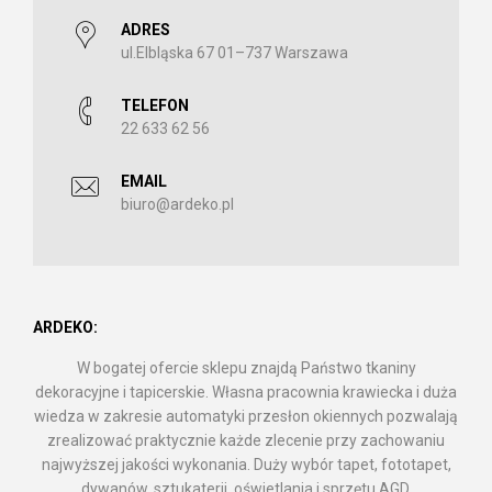
ADRES
ul.Elbląska 67 01–737 Warszawa
TELEFON
22 633 62 56
EMAIL
biuro@ardeko.pl
ARDEKO:
W bogatej ofercie sklepu znajdą Państwo tkaniny
dekoracyjne i tapicerskie. Własna pracownia krawiecka i duża
wiedza w zakresie automatyki przesłon okiennych pozwalają
zrealizować praktycznie każde zlecenie przy zachowaniu
najwyższej jakości wykonania. Duży wybór tapet, fototapet,
dywanów, sztukaterii, oświetlania i sprzętu AGD.