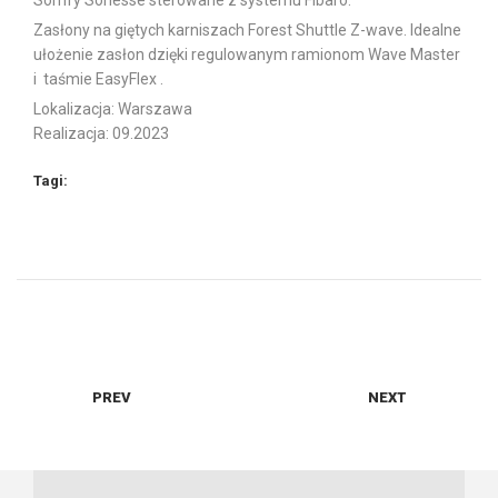
Somfy Sonesse sterowane z systemu Fibaro.
Zasłony na giętych karniszach Forest Shuttle Z-wave. Idealne
ułożenie zasłon dzięki regulowanym ramionom Wave Master
i taśmie EasyFlex .
Lokalizacja: Warszawa
Realizacja: 09.2023
elektryczne rolety rzymskie
Forest Shuttle Z-wave
Tagi:
karnisze elektryczne
karnisze elektryczne marki Somfy
Glydea Ultra 60 RTS
karnisze okienne
Somfy Sonesse
zasłony
PREV
NEXT