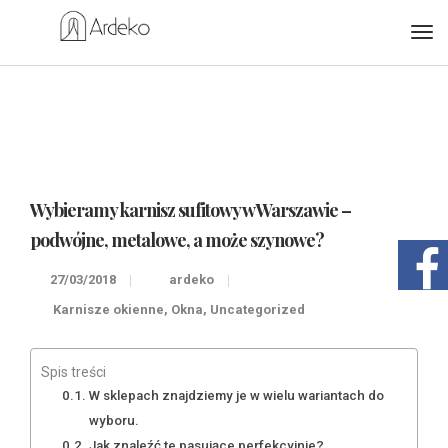
Wybieramy karnisz sufitowy w Warszawie –
podwójne, metalowe, a może szynowe?
27/03/2018
ardeko
Karnisze okienne
,
Okna
,
Uncategorized
Spis treści
W sklepach znajdziemy je w wielu wariantach do
wyboru.
Jak znaleźć te pasujące perfekcyjnie?