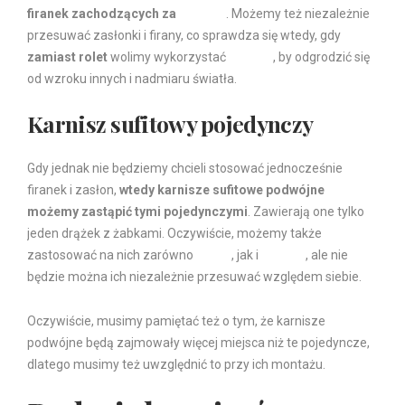
firanek zachodzących za
zasłony
. Możemy też niezależnie
przesuwać zasłonki i firany, co sprawdza się wtedy, gdy
zamiast rolet
wolimy wykorzystać
zasłony
, by odgrodzić się
od wzroku innych i nadmiaru światła.
Karnisz sufitowy pojedynczy
Gdy jednak nie będziemy chcieli stosować jednocześnie
firanek i zasłon,
wtedy karnisze sufitowe podwójne
możemy zastąpić tymi pojedynczymi
. Zawierają one tylko
jeden drążek z żabkami. Oczywiście, możemy także
zastosować na nich zarówno
firanki
, jak i
zasłony
, ale nie
będzie można ich niezależnie przesuwać względem siebie.
Oczywiście, musimy pamiętać też o tym, że karnisze
podwójne będą zajmowały więcej miejsca niż te pojedyncze,
dlatego musimy też uwzględnić to przy ich montażu.