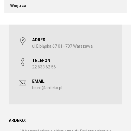
Wnętrza
ADRES
ul.Elbląska 67 01–737 Warszawa
TELEFON
22 633 62 56
EMAIL
biuro@ardeko.pl
ARDEKO: