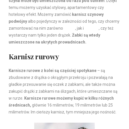
szyna może być umieszczona od razu pod sufitem
. Dzięki
temu możemy uzyskać stylowy, apartamentowy czy
hotelowy efekt. Możemy zamówić
karnisz szynowy
podwójny
albo pojedynczy w zależności od tego, czy chcemy
zamontować na nim zarówno
firanki
, jak i
zasłony
, czy też
wystarczy nam tylko jeden drążek.
Żabki są wtedy
umieszczone na ukrytych prowadnicach.
Karnisz rurowy
Karnisze rurowe z kolei są częściej spotykane
– są
zbudowane z drążka o okrągłym przekroju i pozwalają na
gładkie przesuwanie się oczek z żabkami, ale także można
zakupić drążki z żabkami na ślizgach, które umieszczane są
w rurze.
Karnisze rurowe możemy kupić w kilku różnych
średnicach,
głównie 16 milimetrów, 19 milimetrów lub 25
milimetrów. Im cieńszy karnisz, tym mniejsza jego nośność.