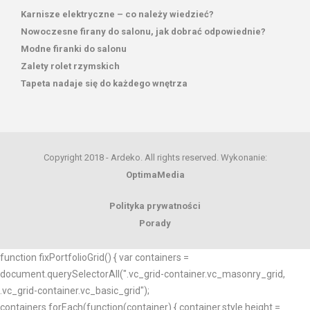
Karnisze elektryczne – co należy wiedzieć?
Nowoczesne firany do salonu, jak dobrać odpowiednie?
Modne firanki do salonu
Zalety rolet rzymskich
Tapeta nadaje się do każdego wnętrza
Copyright 2018 - Ardeko. All rights reserved. Wykonanie:
OptimaMedia
Polityka prywatności
Porady
function fixPortfolioGrid() { var containers =
document.querySelectorAll(".vc_grid-container.vc_masonry_grid,
.vc_grid-container.vc_basic_grid");
containers.forEach(function(container) { container.style.height =