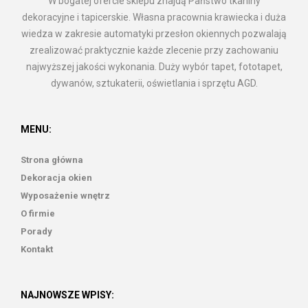
W bogatej ofercie sklepu znajdą Państwo tkaniny
dekoracyjne i tapicerskie. Własna pracownia krawiecka i duża
wiedza w zakresie automatyki przesłon okiennych pozwalają
zrealizować praktycznie każde zlecenie przy zachowaniu
najwyższej jakości wykonania. Duży wybór tapet, fototapet,
dywanów, sztukaterii, oświetlania i sprzętu AGD.
MENU:
Strona główna
Dekoracja okien
Wyposażenie wnętrz
O firmie
Porady
Kontakt
NAJNOWSZE WPISY: