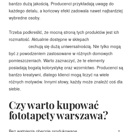
bardzo dużą jakością. Producenci przykładają uwagę do
każdego detalu, a końcowy efekt zadowala nawet najbardziej
wybredne osoby.
Trzeba podkreślić, że mocną stroną tych produktów jest ich
rozmaitość. Aktualnie dostępne w sklepach
fototapety
warszawa
cechują się dużą uniwersalnością. Nie tylko mogą
być z powodzeniem zastosowane w różnych domowych
pomieszczeniach. Warto zaznaczyć, że te elementy
posiadają bogatą kolorystykę oraz wzornictwo. Producenci są
bardzo kreatywni, dlatego klienci mogą liczyć na wiele
różnych motywów. Innymi słowy, każdy może znaleźć coś dla
siebie.
Czy warto kupować
fototapety warszawa?
Bez wątpienia obecnie produkowane
fototapety warszawa
z