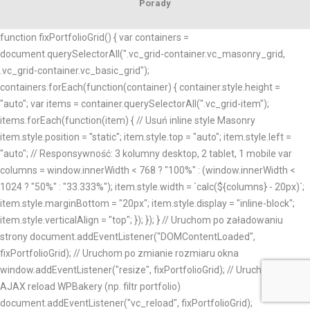
Porady
function fixPortfolioGrid() { var containers =
document.querySelectorAll(".vc_grid-container.vc_masonry_grid,
.vc_grid-container.vc_basic_grid");
containers.forEach(function(container) { container.style.height =
"auto"; var items = container.querySelectorAll(".vc_grid-item");
items.forEach(function(item) { // Usuń inline style Masonry
item.style.position = "static"; item.style.top = "auto"; item.style.left =
"auto"; // Responsywność: 3 kolumny desktop, 2 tablet, 1 mobile var
columns = window.innerWidth < 768 ? "100%" : (window.innerWidth <
1024 ? "50%" : "33.333%"); item.style.width = `calc(${columns} - 20px)`;
item.style.marginBottom = "20px"; item.style.display = "inline-block";
item.style.verticalAlign = "top"; }); }); } // Uruchom po załadowaniu
strony document.addEventListener("DOMContentLoaded",
fixPortfolioGrid); // Uruchom po zmianie rozmiaru okna
window.addEventListener("resize", fixPortfolioGrid); // Uruchom po
AJAX reload WPBakery (np. filtr portfolio)
document.addEventListener("vc_reload", fixPortfolioGrid);