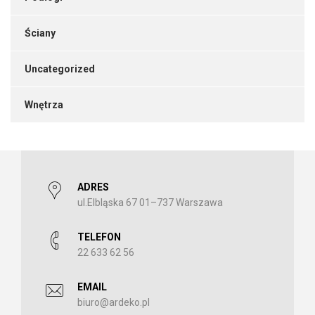
Ściany
Uncategorized
Wnętrza
ADRES
ul.Elbląska 67 01–737 Warszawa
TELEFON
22 633 62 56
EMAIL
biuro@ardeko.pl