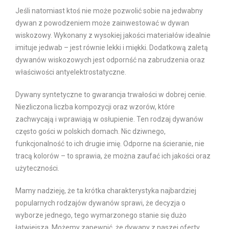
Jeśli natomiast ktoś nie może pozwolić sobie na jedwabny
dywan z powodzeniem może zainwestować w dywan
wiskozowy. Wykonany z wysokiej jakości materiałów idealnie
imituje jedwab – jest równie lekki i miękki. Dodatkową zaletą
dywanów wiskozowych jest odpornść na zabrudzenia oraz
właściwości antyelektrostatyczne.
Dywany syntetyczne to gwarancja trwałości w dobrej cenie.
Niezliczona liczba kompozycji oraz wzorów, które
zachwycają i wprawiają w osłupienie. Ten rodzaj dywanów
często gości w polskich domach. Nic dziwnego,
funkcjonalność to ich drugie imię. Odporne na ścieranie, nie
tracą kolorów – to sprawia, że można zaufać ich jakości oraz
użyteczności.
Mamy nadzieję, że ta krótka charakterystyka najbardziej
popularnych rodzajów dywanów sprawi, że decyzja o
wyborze jednego, tego wymarzonego stanie się dużo
łatwiejsza. Możemy zapewnić, że dywany z naszej oferty