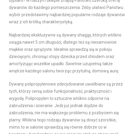
sypialni? W naszym sklepie znajdą Państwo szeroką ofertę
dywanów do każdego pomieszczenia. Żeby ułatwić Państwu
wybór przedstawimy najbardziej popularne rodzaje dywanów
wraz z ich krótką charakterystyką.
Najbardziej ekskluzywne są dywany shaggy, których włókno
osiąga nawet 5 cm długości, dlatego też są niesamowicie
miękkie oraz sprężyste. Idealnie sprawdzą się w pokoju
dziecięcym, chroniąc stopy dziecka przed chłodem oraz
amortyzując wszelkie upadki. Świetnie uzupełnią także
wnętrze każdego salonu tworząc przytulną, domową aurę.
Dywany polipropylenowe zdecydowanie uwielbiane są przez
tych, którzy cenią sobie funkcjonalność, praktyczność i
wygodę. Polipropylen to sztuczne włókno odporne na
zabrudzenia i ścieranie. Jeśli już jednak dojdzie do
zabrudzenia, nie ma większego problemu z pozbyciem się
plamy. Włókna tego rodzaju dywanów są dosyć szorstkie,
mimo to w salonie sprawdzą się równie dobrze co w