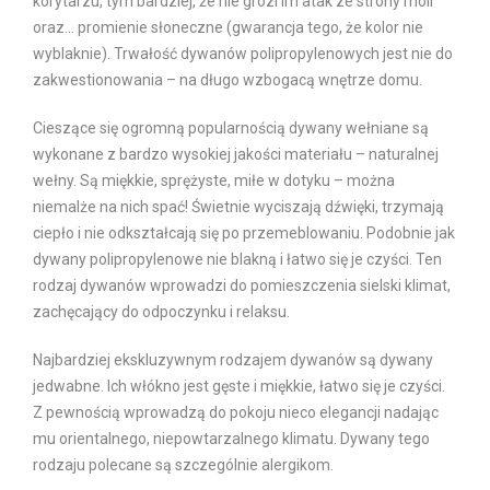
korytarzu, tym bardziej, że nie grozi im atak ze strony moli
oraz… promienie słoneczne (gwarancja tego, że kolor nie
wyblaknie). Trwałość dywanów polipropylenowych jest nie do
zakwestionowania – na długo wzbogacą wnętrze domu.
Cieszące się ogromną popularnością dywany wełniane są
wykonane z bardzo wysokiej jakości materiału – naturalnej
wełny. Są miękkie, sprężyste, miłe w dotyku – można
niemalże na nich spać! Świetnie wyciszają dźwięki, trzymają
ciepło i nie odkształcają się po przemeblowaniu. Podobnie jak
dywany polipropylenowe nie blakną i łatwo się je czyści. Ten
rodzaj dywanów wprowadzi do pomieszczenia sielski klimat,
zachęcający do odpoczynku i relaksu.
Najbardziej ekskluzywnym rodzajem dywanów są dywany
jedwabne. Ich włókno jest gęste i miękkie, łatwo się je czyści.
Z pewnością wprowadzą do pokoju nieco elegancji nadając
mu orientalnego, niepowtarzalnego klimatu. Dywany tego
rodzaju polecane są szczególnie alergikom.